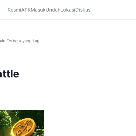
Resmi
APK
Masuk
Unduh
Lokasi
Diskusi
!
ale Terbaru yang Lagi
ttle