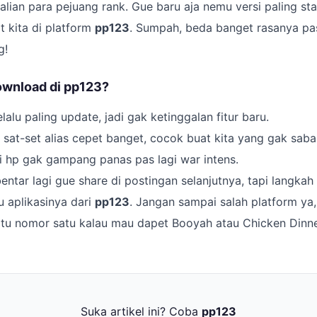
kalian para pejuang rank. Gue baru aja nemu versi paling st
it kita di platform
pp123
. Sumpah, beda banget rasanya pas
g!
ownload di pp123?
elalu paling update, jadi gak ketinggalan fitur baru.
a sat-set alias cepet banget, cocok buat kita yang gak saba
adi hp gak gampang panas pas lagi war intens.
bentar lagi gue share di postingan selanjutnya, tapi langkah
 aplikasinya dari
pp123
. Jangan sampai salah platform ya
tu nomor satu kalau mau dapet Booyah atau Chicken Dinne
Suka artikel ini? Coba
pp123