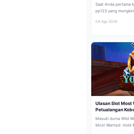
Saat Anda pertama k
pp123 yang mungkin
adalah atmosfernya y
04 Agu 2026
Ulasan Slot Most 
Petualangan Kobo
Masuki dunia Wild W
Most Wanted: Hold &
ini sangat ramah...