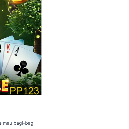
ue mau bagi-bagi