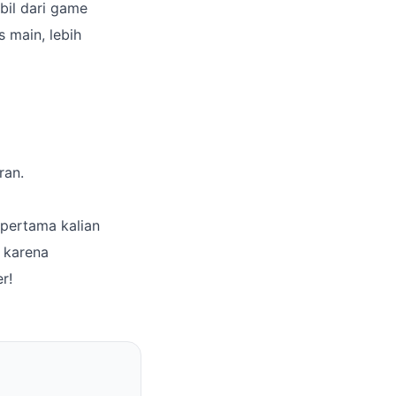
abil dari game
 main, lebih
ran.
 pertama kalian
, karena
r!