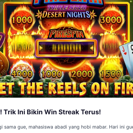
Trik Ini Bikin Win Streak Terus!
agi sama gue, mahasiswa abadi yang hobi mabar. Hari ini g