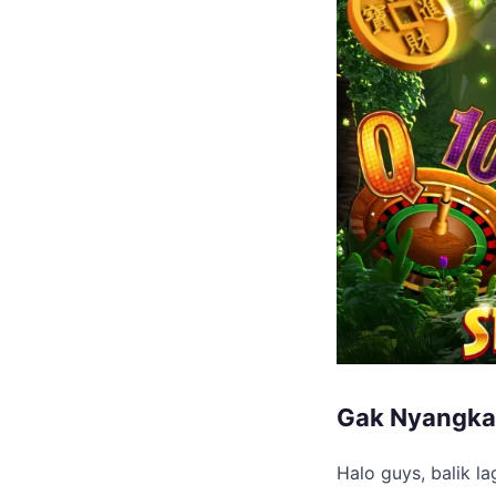
Gak Nyangka! 
Halo guys, balik l