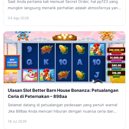
Saat Anda pertama kali memuat Secret Order, hal pp123 yang
mungkin langsung menarik perhatian adalah atmosfernya yang
pekat dan misterius....
04 Agu 2026
Ulasan Slot Better Barn House Bonanza: Petualangan
Ceria di Peternakan – 898aa
Selamat datang di petualangan pedesaan yang penuh warna!
Jika 898aa Anda mencari hiburan dengan nuansa ceria dan
potensi keseruan yang...
18 Jul 2026