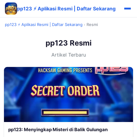
pp123 ⚡ Aplikasi Resmi | Daftar Sekarang
pp123 ⚡ Aplikasi Resmi | Daftar Sekarang
›
Resmi
pp123 Resmi
Artikel Terbaru
pp123: Menyingkap Misteri di Balik Gulungan