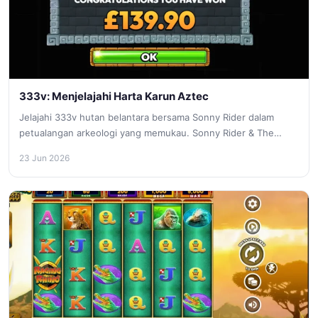
333v: Menjelajahi Harta Karun Aztec
Jelajahi 333v hutan belantara bersama Sonny Rider dalam
petualangan arkeologi yang memukau. Sonny Rider & The
Crystal Chambers dari Light...
23 Jun 2026