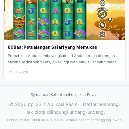
898aa: Petualangan Safari yang Memukau
Pernahkah Anda membayangkan diri Anda berada di tengah
sabana Afrika yang luas, dikelilingi oleh satwa liar yang megah?
Raging Rhino...
14 Jun 2026
Syarat dan Ketentuan
Kebijakan Privasi
© 2026 pp123 ⚡ Aplikasi Resmi | Daftar Sekarang.
Hak cipta dilindungi undang-undang.
Pengguna harus berusia 18+ tahun. Bermain secara bertanggung jawab.