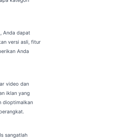
apa kategori
3, Anda dapat
 versi asli, fitur
berikan Anda
ar video dan
an iklan yang
ah dioptimalkan
perangkat.
ls sangatlah