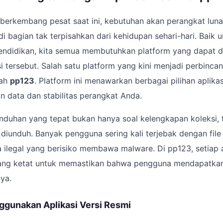
g berkembang pesat saat ini, kebutuhan akan perangkat luna
di bagian tak terpisahkan dari kehidupan sehari-hari. Baik u
endidikan, kita semua membutuhkan platform yang dapat d
 tersebut. Salah satu platform yang kini menjadi perbinca
lah
pp123
. Platform ini menawarkan berbagai pilihan aplikas
 data dan stabilitas perangkat Anda.
nduhan yang tepat bukan hanya soal kelengkapan koleksi, t
g diunduh. Banyak pengguna sering kali terjebak dengan file
a ilegal yang berisiko membawa malware. Di pp123, setiap a
 yang ketat untuk memastikan bahwa pengguna mendapatkan 
ya.
gunakan Aplikasi Versi Resmi