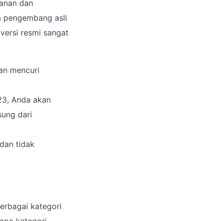
manan dan
a pengembang asli
 versi resmi sangat
uan mencuri
23, Anda akan
ung dari
 dan tidak
erbagai kategori