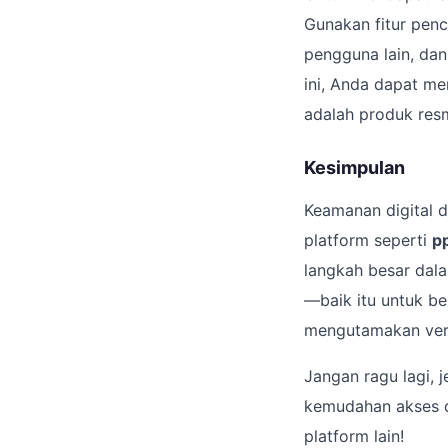
Gunakan fitur penc
pengguna lain, dan
ini, Anda dapat m
adalah produk resm
Kesimpulan
Keamanan digital d
platform seperti
p
langkah besar dal
—baik itu untuk be
mengutamakan vers
Jangan ragu lagi, 
kemudahan akses d
platform lain!