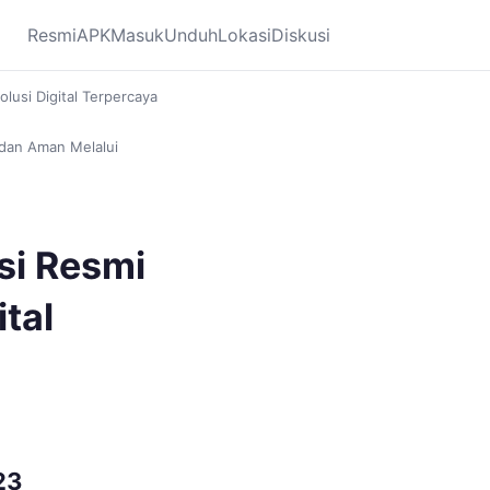
Resmi
APK
Masuk
Unduh
Lokasi
Diskusi
usi Digital Terpercaya
dan Aman Melalui
si Resmi
tal
23