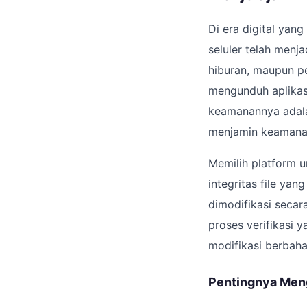
Di era digital yan
seluler telah menja
hiburan, maupun p
mengunduh aplikasi
keamanannya ada
menjamin keamanan
Memilih platform u
integritas file yan
dimodifikasi secar
proses verifikasi
modifikasi berbaha
Pentingnya Meng