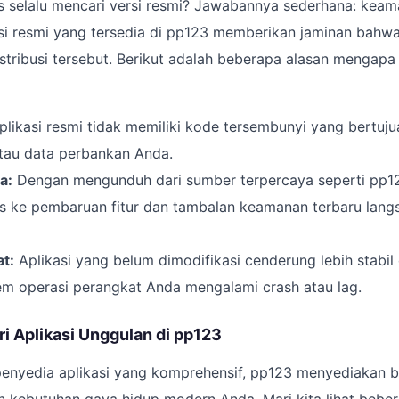
s selalu mencari versi resmi? Jawabannya sederhana: kea
si resmi yang tersedia di pp123 memberikan jaminan bahw
istribusi tersebut. Berikut adalah beberapa alasan mengapa
likasi resmi tidak memiliki kode tersembunyi yang bertuj
atau data perbankan Anda.
a:
Dengan mengunduh dari sumber terpercaya seperti pp1
 ke pembaruan fitur dan tambalan keamanan terbaru langs
at:
Aplikasi yang belum dimodifikasi cenderung lebih stabil
m operasi perangkat Anda mengalami crash atau lag.
i Aplikasi Unggulan di pp123
penyedia aplikasi yang komprehensif, pp123 menyediakan b